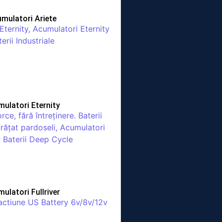
mulatori Ariete
ulatori Eternity
ulatori Fullriver