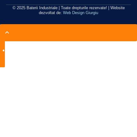
© 2025 Baterii Industriale | Toate drepturile rezervate! | Website
dezvoltat de:
Web Design Giurgiu