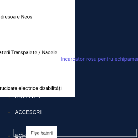
dresoare Neos
terii Transpalete / Nacele
ucioare electrice dizabilități
ANVELOPE
ACCESORII
Fișe baterii
ECHIPAMENTE