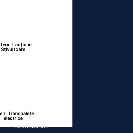
terii Tracțiune
Stivuitoare
erii Transpalete
electrice
REDRESOARE