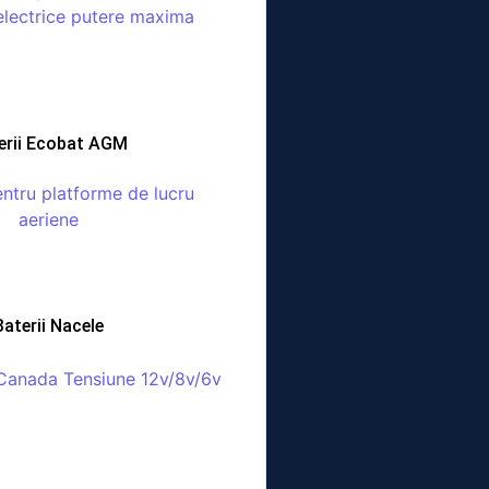
erii Ecobat AGM
Baterii Nacele