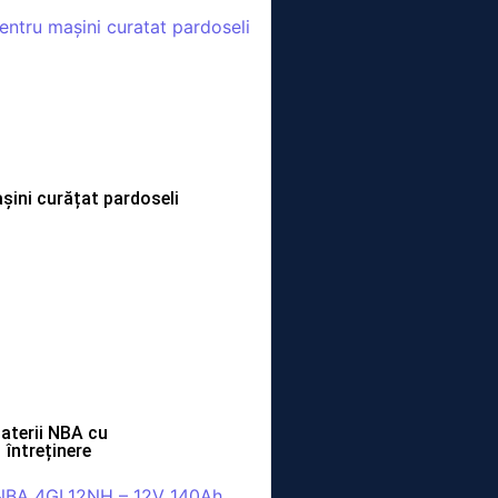
așini curățat pardoseli
aterii NBA cu
întreținere