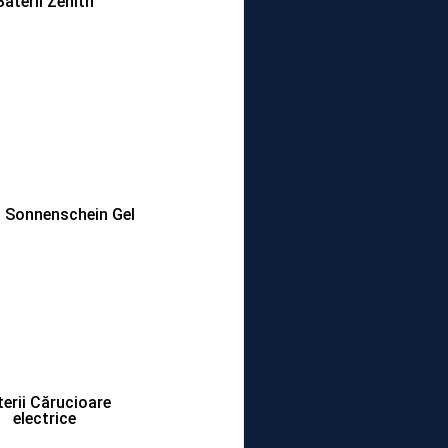
Baterii Zenith
i Sonnenschein Gel
erii Cărucioare
electrice