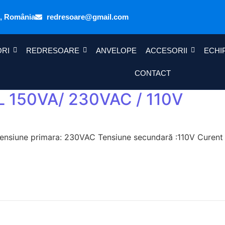
u, România
redresoare@gmail.com
ORI
REDRESOARE
ANVELOPE
ACCESORII
ECHI
CONTACT
150VA/ 230VAC / 110V
 Tensiune primara: 230VAC Tensiune secundară :110V Curent 