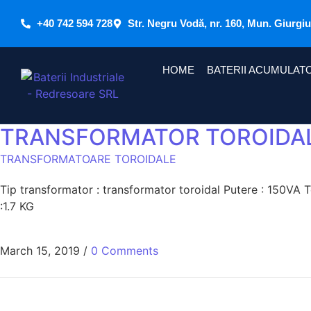
+40 742 594 728
Str. Negru Vodă, nr. 160, Mun. Giurgi
HOME
BATERII ACUMULAT
TRANSFORMATOR TOROIDAL 
TRANSFORMATOARE TOROIDALE
Tip transformator : transformator toroidal Putere : 150VA
:1.7 KG
March 15, 2019
/
0 Comments