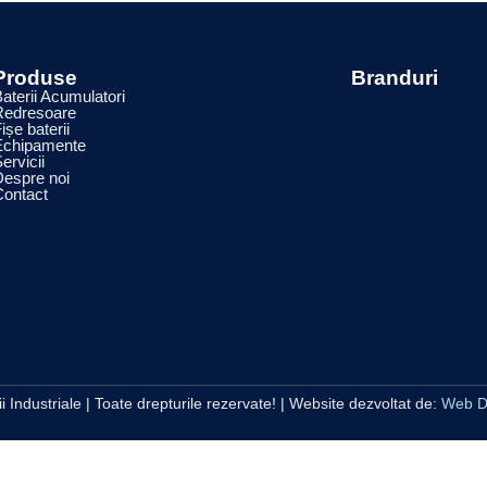
Produse
Branduri
aterii Acumulatori
Redresoare
ișe baterii
Echipamente
ervicii
Despre noi
Contact
i Industriale | Toate drepturile rezervate! | Website dezvoltat de:
Web D