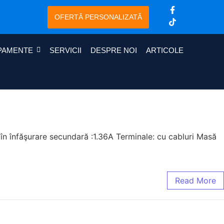
OFERTĂ PERSONALIZATĂ
PAMENTE
SERVICII
DESPRE NOI
ARTICOLE
în înfăşurare secundară :1.36A Terminale: cu cabluri Masă
Read More