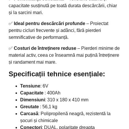
capacitate susținută pe toată durata descărcării, chiar
și la sarcini mari.
✅
Ideal pentru descărcări profunde
– Proiectat
pentru cicluri frecvente și adânci, fără pierderi
semnificative de performanță.
✅
Costuri de întreținere reduse
– Pierderi minime de
material activ, ceea ce înseamnă mai puțină întreținere
și randament mai mare.
Specificații tehnice esențiale:
Tensiune
: 6V
Capacitate
: 400Ah
Dimensiuni
: 310 x 180 x 410 mm
Greutate
: 56,1 kg
Carcasă
: Polipropilenă neagră, rezistentă la
șocuri și chimicale
Conectori
: DUAL, polaritate dreapta