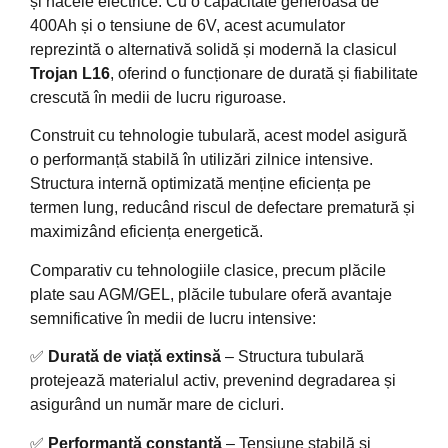
și nacele electrice. Cu o capacitate generoasă de
400Ah și o tensiune de 6V, acest acumulator
reprezintă o alternativă solidă și modernă la clasicul
Trojan L16
, oferind o funcționare de durată și fiabilitate
crescută în medii de lucru riguroase.
Construit cu tehnologie tubulară, acest model asigură
o performanță stabilă în utilizări zilnice intensive.
Structura internă optimizată menține eficiența pe
termen lung, reducând riscul de defectare prematură și
maximizând eficiența energetică.
Comparativ cu tehnologiile clasice, precum plăcile
plate sau AGM/GEL, plăcile tubulare oferă avantaje
semnificative în medii de lucru intensive:
✅
Durată de viață extinsă
– Structura tubulară
protejează materialul activ, prevenind degradarea și
asigurând un număr mare de cicluri.
✅
Performanță constantă
– Tensiune stabilă și