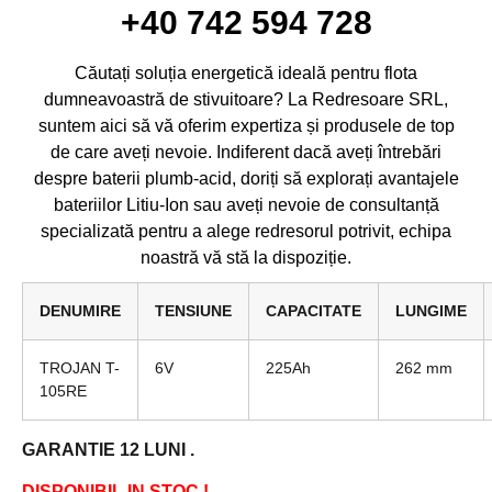
+40 742 594 728
Căutați soluția energetică ideală pentru flota
dumneavoastră de stivuitoare? La Redresoare SRL,
suntem aici să vă oferim expertiza și produsele de top
de care aveți nevoie. Indiferent dacă aveți întrebări
despre baterii plumb-acid, doriți să explorați avantajele
bateriilor Litiu-Ion sau aveți nevoie de consultanță
specializată pentru a alege redresorul potrivit, echipa
noastră vă stă la dispoziție.
DENUMIRE
TENSIUNE
CAPACITATE
LUNGIME
TROJAN T-
6V
225Ah
262 mm
105RE
GARANTIE 12 LUNI .
DISPONIBIL IN STOC !