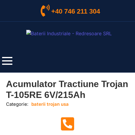
+40 746 211 304
Acumulator Tractiune Trojan
T-105RE 6V/215Ah
Categorie:
baterii trojan usa