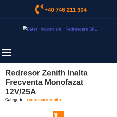
+40 746 211 304
Redresor Zenith Inalta
Frecventa Monofazat
12V/25A
Categorie:
redresoare zenith