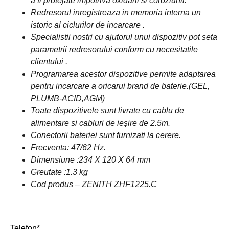
a fi protejate impotriva oxidarii si coroziunii.
Redresorul inregistreaza in memoria interna un
istoric al ciclurilor de incarcare .
Specialistii nostri cu ajutorul unui dispozitiv pot seta
parametrii redresorului conform cu necesitatile
clientului .
Programarea acestor dispozitive permite adaptarea
pentru incarcare a oricarui brand de baterie.(GEL,
PLUMB-ACID,AGM)
Toate dispozitivele sunt livrate cu cablu de
alimentare si cabluri de ie
ș
ire de 2.5m.
Conectorii bateriei sunt furnizati la cerere.
Frecventa: 47/62 Hz.
Dimensiune :234 X 120 X 64 mm
Greutate :1.3 kg
Cod produs – ZENITH ZHF1225.C
Telefon*