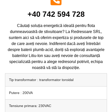
+40 742 594 728
Căutați soluția energetică ideală pentru flota
dumneavoastră de stivuitoare? La Redresoare SRL,
suntem aici să vă oferim expertiza și produsele de top
de care aveți nevoie. Indiferent dacă aveți întrebări
despre baterii plumb-acid, doriți să explorați avantajele
bateriilor Litiu-Ion sau aveți nevoie de consultanță
specializată pentru a alege redresorul potrivit, echipa
noastră vă stă la dispoziție.
Tip transformator : transformator toroidal
Putere : 200VA
Tensiune primara: 230VAC